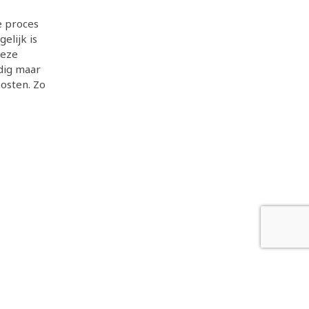
e proces
elijk is
Deze
rdig maar
kosten. Zo