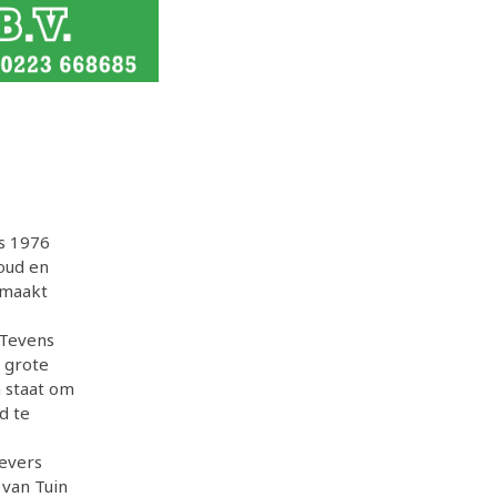
ds 1976
oud en
s maakt
 Tevens
e grote
n staat om
d te
evers
 van Tuin