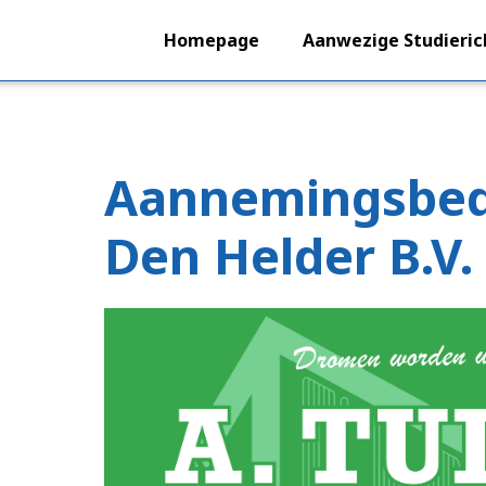
Homepage
Aanwezige Studieric
Aannemingsbedr
Den Helder B.V.