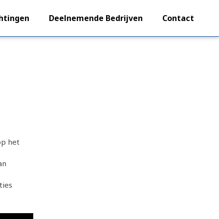
htingen
Deelnemende Bedrijven
Contact
op het
an
ties