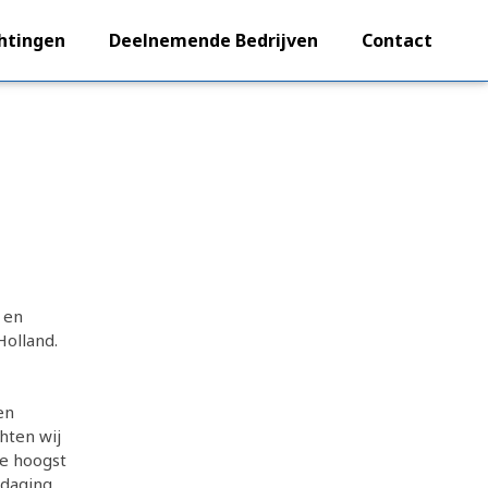
htingen
Deelnemende Bedrijven
Contact
 en
olland.
en
hten wij
de hoogst
tdaging