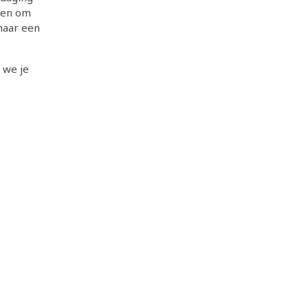
eden om
 naar een
n we je