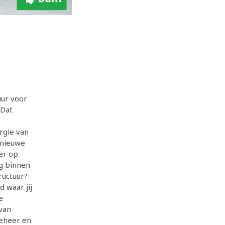
uur voor
 Dat
rgie van
 nieuwe
ver op
ag binnen
ructuur?
 waar jij
e
 van
beheer en