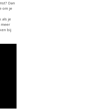
mst? Dan
e om je
 als je
n meer
ken bij