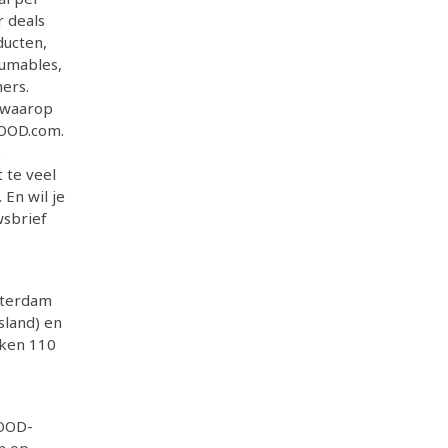
r deals
ducten,
sumables,
ers.
n waarop
BOOD.com.
e
 te veel
 En wil je
wsbrief
sterdam
sland) en
rken 110
BOOD-