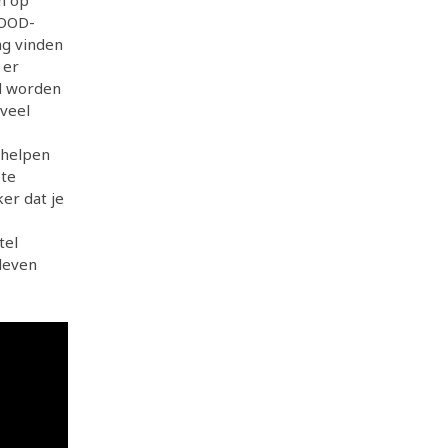
n op
BOOD-
ng vinden
 er
d worden
veel
 helpen
 te
ker dat je
tel
bleven