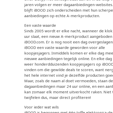
jaren volgen er meer dagaanbiedingen-websites.
blijft iBOOD zich onderscheiden met hun scherpe
aanbiedingen op echte A-merkproducten.
Een vaste waarde
Sinds 2005 wordt er elke nacht, wanneer de klok
uur slaat, een nieuw A-merkproduct aangeboden
iBOOD.com. Er is nog nooit een dag overgeslagen.
iBOOD een vaste waarde geworden voor alle
koopjesjagers. Inmiddels komen er elke dag me
nieuwe aanbiedingen tegelijk online. En elke dag 
weer honderdduizenden koopjesjagers op iBOOD
vinden om die gewilde deals te scoren, want ner
het hele internet vind je dezelfde producten goe
Maar, zoals de naam al doet vermoeden, staan de
dagaanbiedingen maar 24 uur online, en een aan
kan zomaar elk moment uitverkocht raken. Niet 
twijfelen dus, maar direct profiteren!
Voor ieder wat wils
iBOOD is begonnen met één toffe elektronica-de