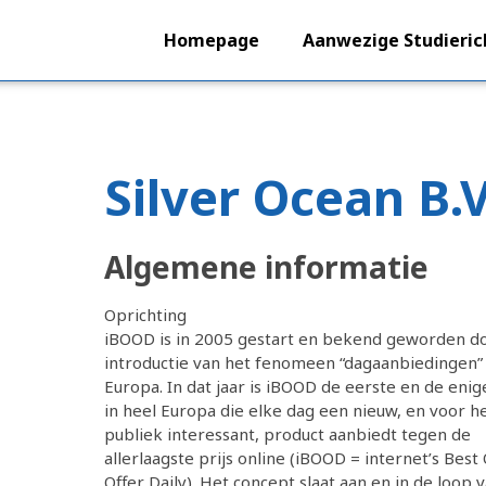
Homepage
Aanwezige Studieric
Silver Ocean B.V
Algemene informatie
Oprichting
iBOOD is in 2005 gestart en bekend geworden d
introductie van het fenomeen “dagaanbiedingen”
Europa. In dat jaar is iBOOD de eerste en de eni
in heel Europa die elke dag een nieuw, en voor h
publiek interessant, product aanbiedt tegen de
allerlaagste prijs online (iBOOD = internet’s Best
Offer Daily). Het concept slaat aan en in de loop 