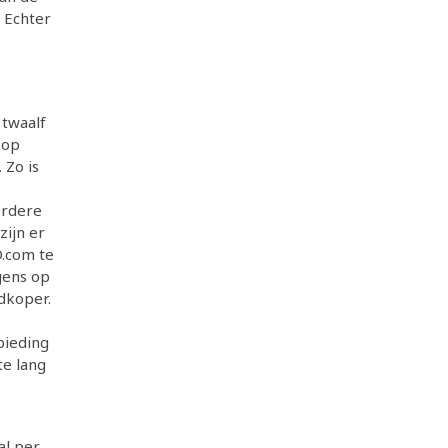
 Echter
 twaalf
 op
 Zo is
erdere
zijn er
.com te
gens op
dkoper.
bieding
te lang
al per