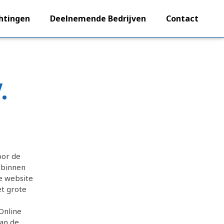
htingen
Deelnemende Bedrijven
Contact
.
oor de
 binnen
ge website
et grote
 Online
van de