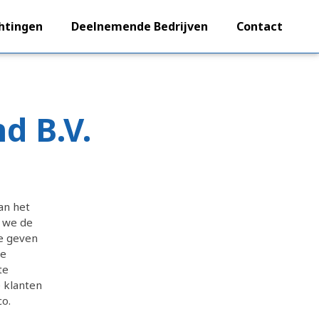
htingen
Deelnemende Bedrijven
Contact
d B.V.
an het
n we de
e geven
de
te
 klanten
co.