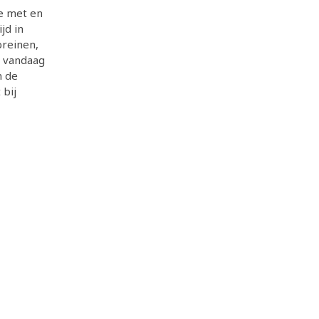
we met en
jd in
breinen,
n vandaag
n de
 bij