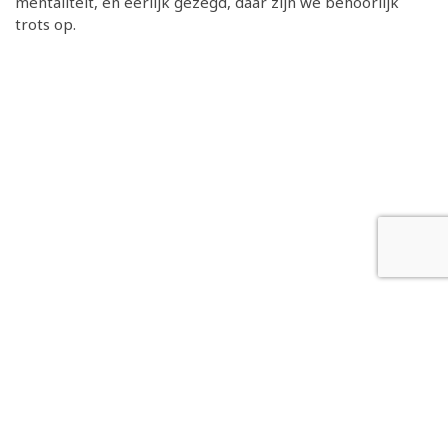
mentaliteit, en eerlijk gezegd, daar zijn we behoorlijk
trots op.
Copyright 2026 © Studievereniging Technische
Bedrijfskunde Alkmaar